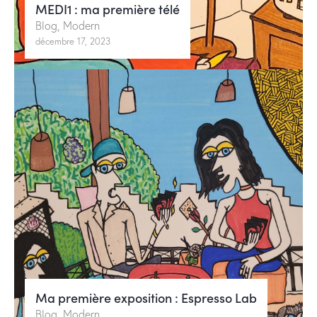
MEDI1 : ma première télé
Blog
,
Modern
décembre 17, 2023
Ma première exposition : Espresso Lab
Blog
,
Modern